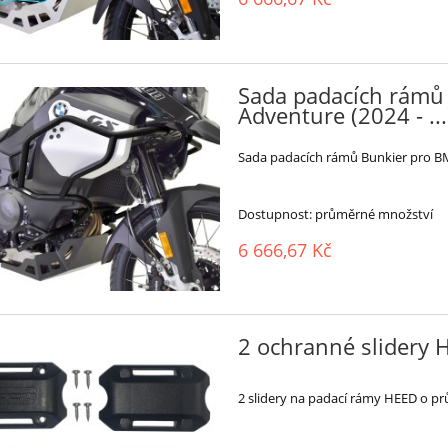
Sada padacích rámů
Adventure (2024 - ..
Sada padacích rámů Bunkier pro BMW
Dostupnost:
průměrné množství
6 666,67 Kč
2 ochranné slidery
2 slidery na padací rámy HEED o p