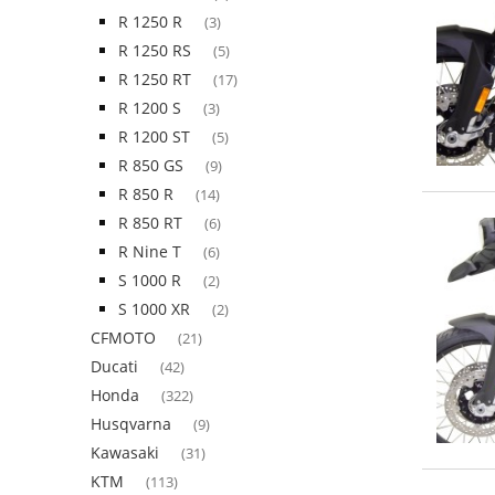
R 1250 R
(3)
R 1250 RS
(5)
R 1250 RT
(17)
R 1200 S
(3)
R 1200 ST
(5)
R 850 GS
(9)
R 850 R
(14)
R 850 RT
(6)
R Nine T
(6)
S 1000 R
(2)
S 1000 XR
(2)
CFMOTO
(21)
Ducati
(42)
Honda
(322)
Husqvarna
(9)
Kawasaki
(31)
KTM
(113)