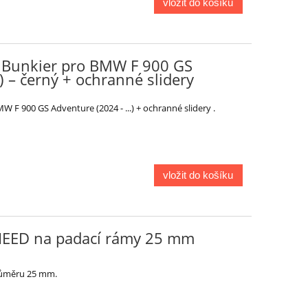
vložit do košíku
 Bunkier pro BMW F 900 GS
.) – černý + ochranné slidery
 F 900 GS Adventure (2024 - ...) + ochranné slidery .
vložit do košíku
 HEED na padací rámy 25 mm
růměru 25 mm.