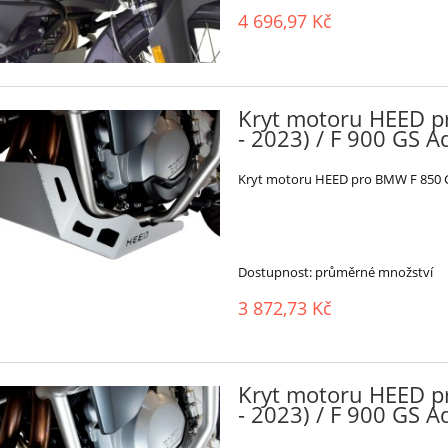
4 696,97 Kč
Kryt motoru HEED p
- 2023) / F 900 GS A
Kryt motoru HEED pro BMW F 850 GS 
Dostupnost:
průměrné množství
3 872,73 Kč
Kryt motoru HEED p
- 2023) / F 900 GS Ad