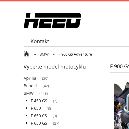
Kontakt
»
»
BMW
F 900 GS Adventure
F 900 G
Vyberte model motocyklu
Aprilia
(20)
Benelli
(42)
BMW
(448)
F 450 GS
(7)
F 650
(8)
F 650 CS
(3)
F 650 GS
(27)