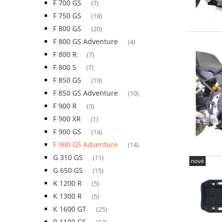
F 700 GS
(7)
F 750 GS
(18)
F 800 GS
(20)
F 800 GS Adventure
(4)
F 800 R
(7)
F 800 S
(7)
F 850 GS
(19)
F 850 GS Adventure
(10)
F 900 R
(3)
F 900 XR
(1)
F 900 GS
(14)
F 900 GS Adventure
(14)
G 310 GS
(11)
nové
G 650 GS
(15)
K 1200 R
(5)
K 1300 R
(5)
K 1600 GT
(25)
R 1100 GS