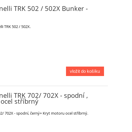
elli TRK 502 / 502X Bunker -
i TRK 502 / 502X.
vložit do košíku
elli TRK 702/ 702X - spodní ,
ocel stříbrný
/ 702X - spodní, černý+ Kryt motoru ocel stříbrný.