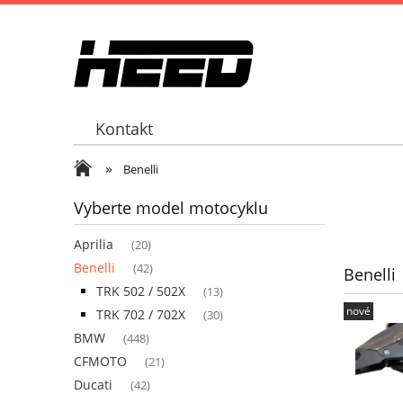
Kontakt
»
Benelli
Vyberte model motocyklu
Aprilia
(20)
Benelli
(42)
Benelli
TRK 502 / 502X
(13)
nové
TRK 702 / 702X
(30)
BMW
(448)
CFMOTO
(21)
Ducati
(42)