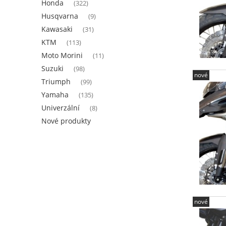
Honda
(322)
Husqvarna
(9)
Kawasaki
(31)
KTM
(113)
Moto Morini
(11)
Suzuki
(98)
nové
Triumph
(99)
Yamaha
(135)
Univerzální
(8)
Nové produkty
nové