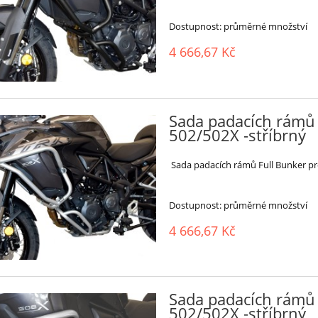
Dostupnost:
průměrné množství
4 666,67 Kč
Sada padacích rámů 
502/502X -stříbrný
Sada padacích rámů Full Bunker pro
Dostupnost:
průměrné množství
4 666,67 Kč
Sada padacích rámů 
502/502X -stříbrný