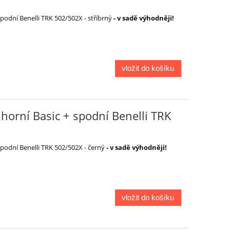
podní Benelli TRK 502/502X - stříbrný
- v sadě výhodněji!
vložit do košíku
horní Basic + spodní Benelli TRK
podní Benelli TRK 502/502X - černý
- v sadě výhodněji!
vložit do košíku