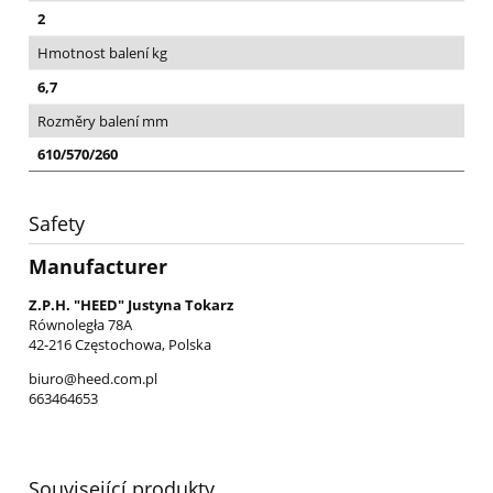
2
Hmotnost balení kg
6,7
Rozměry balení mm
610/570/260
Safety
Manufacturer
Z.P.H. "HEED" Justyna Tokarz
Równoległa 78A
42-216 Częstochowa, Polska
biuro@heed.com.pl
663464653
Související produkty