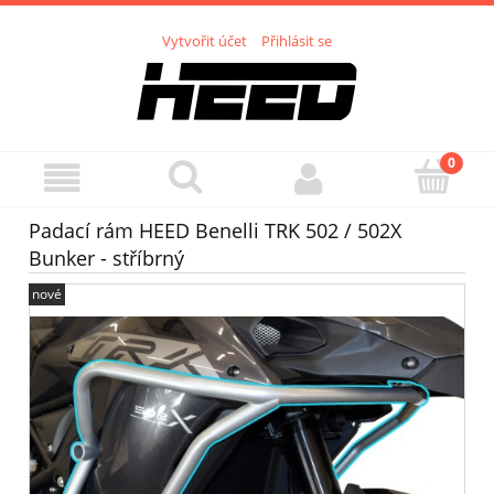
Vytvořit účet
Přihlásit se
Padací rám HEED Benelli TRK 502 / 502X
Bunker - stříbrný
nové