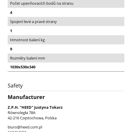
Počet upevňovacích bodů na stranu
4
Spojení levé a pravé strany
1
Hmotnost balení kg
9
Rozměry balení mm
1030x530x340
Safety
Manufacturer
Z.P.H. "HEED" Justyna Tokarz
Równoległa 78A
42-216 Częstochowa, Polska
biuro@heed.com.pl