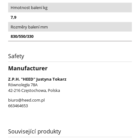
Hmotnost balení kg
7,9
Rozměry balení mm
830/550/330
Safety
Manufacturer
Z.P.H. "HEED" Justyna Tokarz
Równoległa 78A
42-216 Częstochowa, Polska
biuro@heed.com.pl
663464653
Související produkty