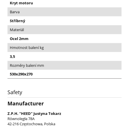
Kryt motoru
Barva
Stříbrný
Materiál
Ocel 2mm
Hmotnost balení kg
3,5
Rozměry balení mm
530x290x270
Safety
Manufacturer
Z.P.H. "HEED" Justyna Tokarz
Równoległa 78A
42-216 Częstochowa, Polska